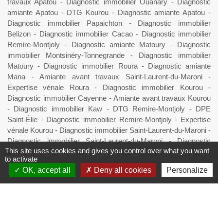
travaux Apatou
-
Diagnostic immobilier Ouanary
-
Diagnostic
amiante Apatou
-
DTG Kourou
-
Diagnostic amiante Apatou
-
Diagnostic immobilier Papaichton
-
Diagnostic immobilier
Belizon
-
Diagnostic immobilier Cacao
-
Diagnostic immobilier
Remire-Montjoly
-
Diagnostic amiante Matoury
-
Diagnostic
immobilier Montsinéry-Tonnegrande
-
Diagnostic immobilier
Matoury
-
Diagnostic immobilier Roura
-
Diagnostic amiante
Mana
-
Amiante avant travaux Saint-Laurent-du-Maroni
-
Expertise vénale Roura
-
Diagnostic immobilier Kourou
-
Diagnostic immobilier Cayenne
-
Amiante avant travaux Kourou
-
Diagnostic immobilier Kaw
-
DTG Remire-Montjoly
-
DPE
Saint-Élie
-
Diagnostic immobilier Remire-Montjoly
-
Expertise
vénale Kourou
-
Diagnostic immobilier Saint-Laurent-du-Maroni
-
Diagnostic immobilier Saint-Laurent-du-Maroni
-
Diagnostic
This site uses cookies and gives you control over what you want
immobilier Apatou
-
Expertise vénale Mana
-
Diagnostic
to activate
immobilier Guyane 9
-
Amiante avant travaux Guyane
-
OK, accept all
Deny all cookies
Personalize
Diagnostic immobilier Mana
-
Amiante avant travaux Mana
-
DTG Apatou
-
Amiante avant travaux Maripasoula
-
DTG
Sinnamary
-
Diagnostic immobilier Matoury
-
Diagnostic
immobilier Maripasoula