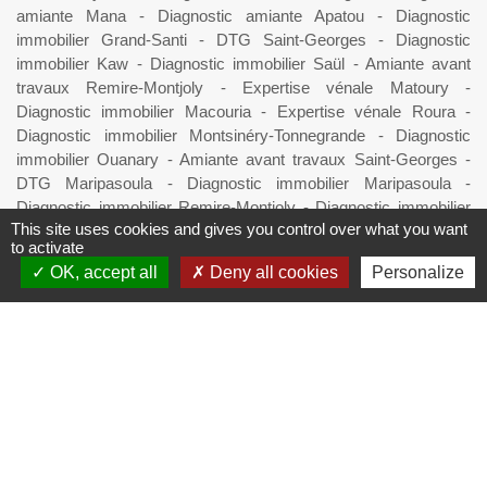
amiante Mana
-
Diagnostic amiante Apatou
-
Diagnostic
immobilier Grand-Santi
-
DTG Saint-Georges
-
Diagnostic
immobilier Kaw
-
Diagnostic immobilier Saül
-
Amiante avant
travaux Remire-Montjoly
-
Expertise vénale Matoury
-
Diagnostic immobilier Macouria
-
Expertise vénale Roura
-
Diagnostic immobilier Montsinéry-Tonnegrande
-
Diagnostic
immobilier Ouanary
-
Amiante avant travaux Saint-Georges
-
DTG Maripasoula
-
Diagnostic immobilier Maripasoula
-
Diagnostic immobilier Remire-Montjoly
-
Diagnostic immobilier
This site uses cookies and gives you control over what you want
DOM
-
Amiante avant travaux Apatou
-
Diagnostic immobilier
to activate
Remire-Montjoly
-
DPE Saint-Élie
-
Diagnostic immobilier Mana
OK, accept all
Deny all cookies
Personalize
-
DTG Kourou
-
Diagnostic immobilier Apatou
-
Amiante avant
travaux Saint-Laurent-du-Maroni
-
Diagnostic amiante
Sinnamary
-
Diagnostic immobilier Saint-Laurent-du-Maroni
-
DTG Roura
©DIAG PEYI -
Diagnostic immobilier Guyane
- RCS. 894 783
618 -
Mentions légales
-
Politique de confidentialité